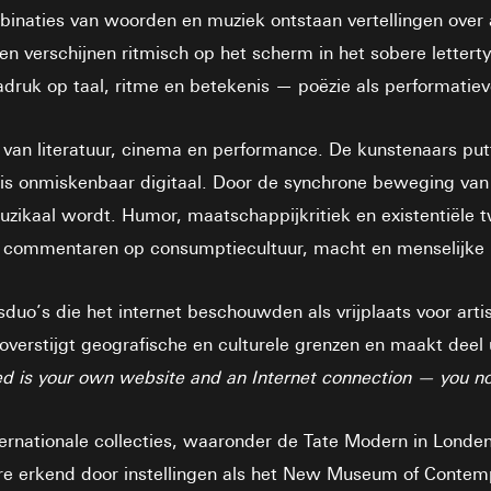
inaties van woorden en muziek ontstaan vertellingen over al
en verschijnen ritmisch op het scherm in het sobere letter
adruk op taal, ritme en betekenis — poëzie als performatiev
 van literatuur, cinema en performance. De kunstenaars putt
is onmiskenbaar digitaal. Door de synchrone beweging van 
zikaal wordt. Humor, maatschappijkritiek en existentiële tw
ch: commentaren op consumptiecultuur, macht en menselijke
uo’s die het internet beschouwden als vrijplaats voor arti
overstijgt geografische en culturele grenzen en maakt deel 
ed is your own website and an Internet connection — you no 
ternationale collecties, waaronder de Tate Modern in Lond
 erkend door instellingen als het New Museum of Contempo