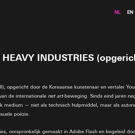
NL
EN
EAVY INDUSTRIES (opgericht
), opgericht door de Koreaanse kunstenaar en vertaler Yo
van de internationale
net art
-beweging. Sinds eind jaren ne
iek medium — niet als technisch hulpmiddel, maar als autono
suele poëzie.
ties, oorspronkelijk gemaakt in Adobe Flash en begeleid do