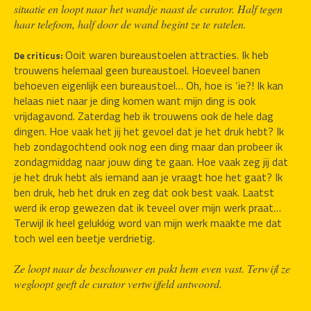
situatie en loopt naar het wandje naast de curator. Half tegen 
haar telefoon, half door de wand begint ze te ratelen.
Ooit waren bureaustoelen attracties. Ik heb 
De criticus: 
trouwens helemaal geen bureaustoel. Hoeveel banen 
behoeven eigenlijk een bureaustoel… Oh, hoe is ‘ie?! Ik kan 
helaas niet naar je ding komen want mijn ding is ook 
vrijdagavond. Zaterdag heb ik trouwens ook de hele dag 
dingen. Hoe vaak het jij het gevoel dat je het druk hebt? Ik 
heb zondagochtend ook nog een ding maar dan probeer ik 
zondagmiddag naar jouw ding te gaan. Hoe vaak zeg jij dat 
je het druk hebt als iemand aan je vraagt hoe het gaat? Ik 
ben druk, heb het druk en zeg dat ook best vaak. Laatst 
werd ik erop gewezen dat ik teveel over mijn werk praat… 
Terwijl ik heel gelukkig word van mijn werk maakte me dat 
toch wel een beetje verdrietig.
Ze loopt naar de beschouwer en pakt hem even vast. Terwijl ze 
wegloopt geeft de curator vertwijfeld antwoord.