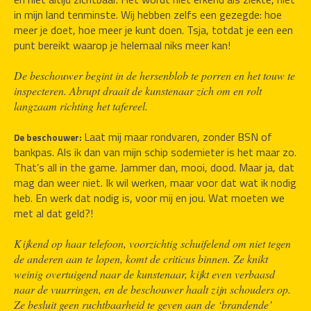
in mijn land tenminste. Wij hebben zelfs een gezegde: hoe 
meer je doet, hoe meer je kunt doen. Tsja, totdat je een een 
punt bereikt waarop je helemaal niks meer kan!
De beschouwer begint in de hersenblob te porren en het touw te 
inspecteren. Abrupt draait de kunstenaar zich om en rolt 
langzaam richting het tafereel.
Laat mij maar rondvaren, zonder BSN of 
De beschouwer: 
bankpas. Als ik dan van mijn schip sodemieter is het maar zo. 
That’s all in the game. Jammer dan, mooi, dood. Maar ja, dat 
mag dan weer niet. Ik wil werken, maar voor dat wat ik nodig 
heb. En werk dat nodig is, voor mij en jou. Wat moeten we 
met al dat geld?!
Kijkend op haar telefoon, voorzichtig schuifelend om niet tegen 
de anderen aan te lopen, komt de criticus binnen. Ze knikt 
weinig overtuigend naar de kunstenaar, kijkt even verbaasd 
naar de vuurringen, en de beschouwer haalt zijn schouders op. 
Ze besluit geen ruchtbaarheid te geven aan de ‘brandende’ 