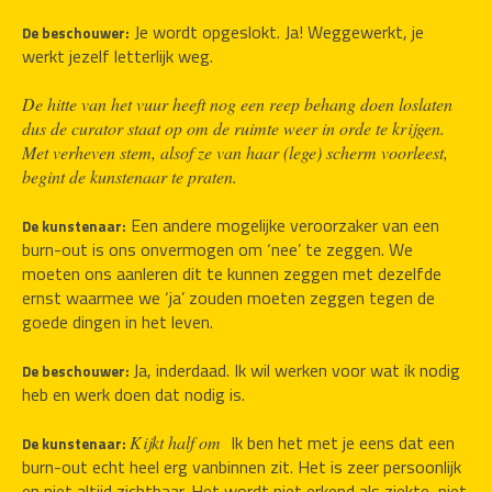
 Je wordt opgeslokt. Ja! Weggewerkt, je 
De beschouwer:
werkt jezelf letterlijk weg.
De hitte van het vuur heeft nog een reep behang doen loslaten 
dus de curator staat op om de ruimte weer in orde te krijgen. 
Met verheven stem, alsof ze van haar (lege) scherm voorleest, 
begint de kunstenaar te praten.
 Een andere mogelijke veroorzaker van een 
De kunstenaar:
burn-out is ons onvermogen om ‘nee’ te zeggen. We 
moeten ons aanleren dit te kunnen zeggen met dezelfde 
ernst waarmee we ‘ja’ zouden moeten zeggen tegen de 
goede dingen in het leven.
Ja, inderdaad.
Ik wil werken voor wat ik nodig 
De beschouwer: 
heb en werk doen dat nodig is.
Ik ben het met je eens dat een 
Kijkt half om  
De kunstenaar: 
burn-out echt heel erg vanbinnen zit. Het is zeer persoonlijk 
en niet altijd zichtbaar. Het wordt niet erkend als ziekte, niet 